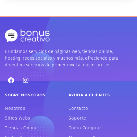
Brindamos servicios de páginas web, tiendas online,
hosting, redes sociales y muchos más, ofreciendo para
Argentina servicios de primer nivel al mejor precio.
F
I
a
n
c
s
e
t
SOBRE NOSOTROS
AYUDA A CLIENTES
b
a
o
g
Nosotros
Contacto
o
r
k
a
Sitios Webs
Soporte
m
Tiendas Online
Como Comprar