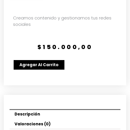
Creamos contenido y gestionamos tus redes
sociales
$
150.000,00
Redes
Agregar Al Carrito
Sociales
|
Plan
Avanza
cantidad
Descripción
Valoraciones (0)