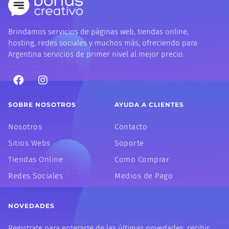
Brindamos servicios de páginas web, tiendas online,
hosting, redes sociales y muchos más, ofreciendo para
Argentina servicios de primer nivel al mejor precio.
F
I
a
n
c
s
e
t
SOBRE NOSOTROS
AYUDA A CLIENTES
b
a
o
g
Nosotros
Contacto
o
r
k
a
Sitios Webs
Soporte
m
Tiendas Online
Como Comprar
Redes Sociales
Medios de Pago
NOVEDADES
Registrate para enterarte de las últimas novedades, recibir