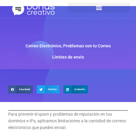
Ir
al
contenido
Correo Electrónico
,
Problemas con tu Correo
Límites de envío
Facebook
Twitter
LinkedIn
Para prevenir el spam y problemas de reputación en tus
dominios e IPs, aplicamos limitaciones a la cantidad de correos
electrónicos que puedes enviar.