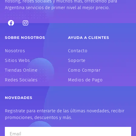
hosting, redes sociales y muchos más, ofreciendo para
Argentina servicios de primer nivel al mejor precio.
F
I
a
n
c
s
e
t
SOBRE NOSOTROS
AYUDA A CLIENTES
b
a
o
g
Nosotros
Contacto
o
r
k
a
Sitios Webs
Soporte
m
Tiendas Online
Como Comprar
Redes Sociales
Medios de Pago
NOVEDADES
Registrate para enterarte de las últimas novedades, recibir
promociones, descuentos y más.
Email